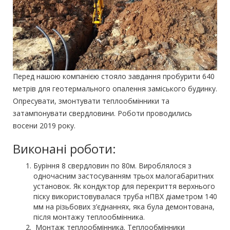
Перед нашою компанією стояло завдання пробурити 640
метрів для геотермального опалення заміського будинку.
Опресувати, змонтувати теплообмінники та
затампонувати свердловини. Роботи проводились
восени 2019 року.
Виконані роботи:
Буріння 8 свердловин по 80м. Вироблялося з
одночасним застосуванням трьох малогабаритних
установок. Як кондуктор для перекриття верхнього
піску використовувалася труба нПВХ діаметром 140
мм на різьбових з’єднаннях, яка була демонтована,
після монтажу теплообмінника.
Монтаж теплообмінника. Теплообмінники