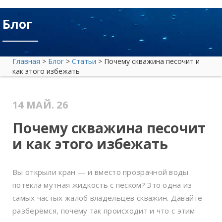
Блог
Главная
>
Блог
>
Статьи
>
Почему скважина песочит и
как этого избежать
14 МАЙ. 26
Почему скважина песочит
и как этого избежать
Вы открыли кран — и вместо прозрачной воды
потекла мутная жидкость с песком? Это одна из
самых частых жалоб владельцев скважин. Давайте
разберёмся, почему так происходит и что с этим